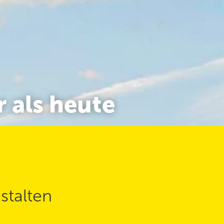
 als heute
stalten