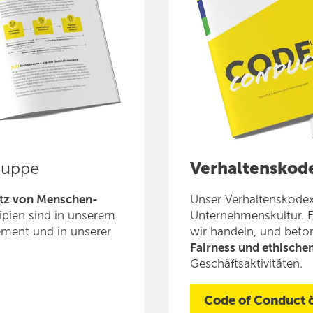
ruppe
Verhaltenskod
tz von Menschen­
Unser Verhaltenskodex
ipien sind in unserem
Unternehmens­kultur. E
ement und in unserer
wir handeln, und beto
Fairness und ethische
Geschäftsaktivitäten.
Code of Conduct 