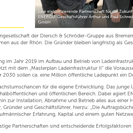
Eine elektrifizierende Partnerschaft für die Zukunf
ENERGU-Geschäftsführer Arthur und Paul Schnei
GmbH
rngesellschaft der Diersch & Schröder-Gruppe aus Bremen
en aus der Rhön. Die Gründer bleiben langfristig als Ge
 im Jahr 2019 im Aufbau und Betrieb von Ladeinfrastruktu
tzt mit dem „Masterplan Ladeinfrastruktur II“ die Vorausse
2030 sollen ca. eine Million öffentliche Ladepunkt ein Deu
stumschancen für die eigene Entwicklung. Das junge Un
lböffentlichen und öffentlichen Bereich. Dabei agiert EN
in zur Installation, Abnahme und Betrieb alles aus einer 
, Gründer und Geschäftsführer, hierzu: „Die Auftragsbüche
 kaufmännischer Erfahrung, Kapital und einem guten Netzwe
tige Partnerschaften sind entscheidende Erfolgsfaktoren f
.