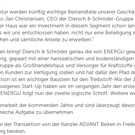
ktur werden künftig wichtige Bestandteile unserer Geschä
, so Jan Christiansen, CEO der Diersch & Schröder-Grupp
nser Haus war ein Investment in diesem Segment schon lan
ss wir uns entschlossen haben, nicht nur eine Beteiligu
en und sämtliche Anteile zu erwerben.“
men bringt Diersch & Schröder genau die von ENERGU gew
rung, gepaart mit einer hanseatischen und bodenständigen
ruppe als Großhandelshaus und Versorger für Kraftstoffe 
nen Kunden zur Verfügung stellen und hat dafür den Pfad 
on ist ein wichtiger Baustein für den Treibstoff-Mix der 
useigenes Start-Up haben wir im vergangen Jahr den ersten
ENERGU folgt nun der zweite logische Schritt. Weitere w
menarbeit der kommenden Jahre und sind überzeugt davon
lgreiche Aufgabe zu übernehmen.
 der Transaktion von der Kanzlei ADVANT Beiten in Freib
rg beraten.