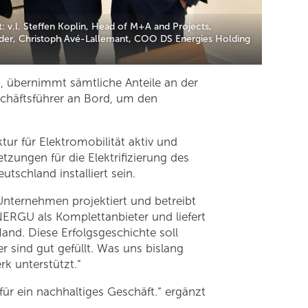
t: v.l. Steffen Koplin, Head of M+A and Projects,
der, Christoph Avé-Lallemant, COO DS Energies Holding
, übernimmt sämtliche Anteile an der
schäftsführer an Bord, um den
r für Elektromobilität aktiv und
tzungen für die Elektrifizierung des
tschland installiert sein.
ternehmen projektiert und betreibt
ERGU als Komplettanbieter und liefert
Hand. Diese Erfolgsgeschichte soll
r sind gut gefüllt. Was uns bislang
rk unterstützt.“
ür ein nachhaltiges Geschäft.“ ergänzt